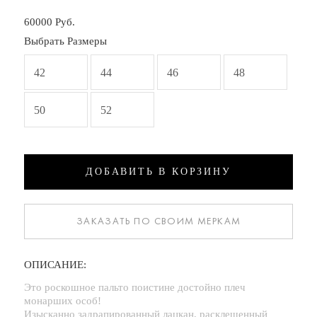
60000 Руб.
Выбрать
Размеры
42
44
46
48
50
52
ДОБАВИТЬ В КОРЗИНУ
ЗАКАЗАТЬ ПО СВОИМ МЕРКАМ
ОПИСАНИЕ:
Это роскошное пальто поистине достойно плеч
монарших особ!
Изысканно задрапированный лацкан, расклешенный