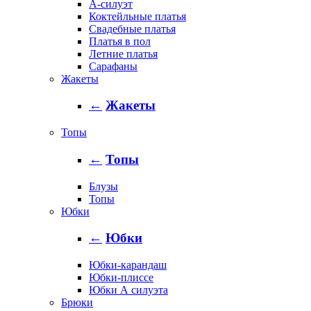
А-силуэт
Коктейльные платья
Свадебные платья
Платья в пол
Летние платья
Сарафаны
Жакеты
←
Жакеты
Топы
←
Топы
Блузы
Топы
Юбки
←
Юбки
Юбки-карандаш
Юбки-плиссе
Юбки А силуэта
Брюки