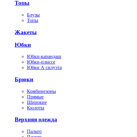
Топы
Блузы
Топы
Жакеты
Юбки
Юбки-карандаш
Юбки-плиссе
Юбки А силуэта
Брюки
Комбинезоны
Прямые
Широкие
Кюлоты
Верхняя одежда
Пальто
Плащи